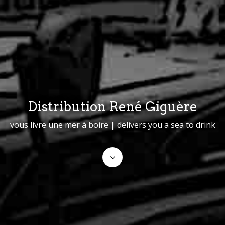
Distribution René Giguère
vous livre une mer à boire | delivers you a sea to drink