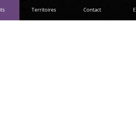
its
Territoires
Contact
E
G afin que votre commande soit traitée. N'oubliez pas qu'il y a un minimum d'achat
résentant ou en cliquant sur le lien suivant:
CONTACT
. Do not forget that there is a minimum purchase required to ensure that your order i
TACT
er nos services. En utilisant nos services, vous êtes d'accor