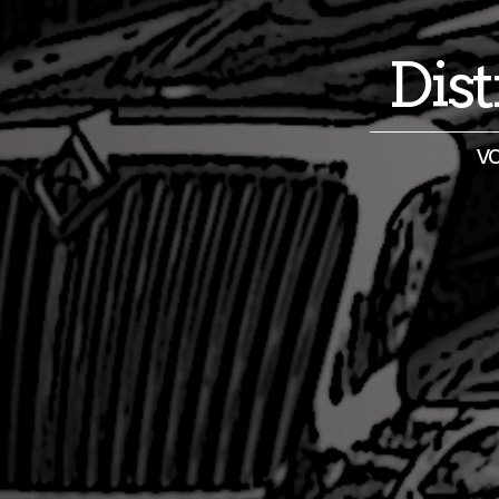
Dis
vo