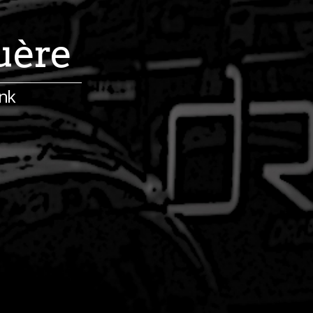
uère
ink