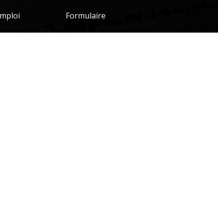
mploi
Formulaire
 à respecter afin que votre commande vous soit
s delivered to you. Please contact your
d avec notre
Accept
$0.00