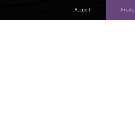
Accueil
Produ
Vous devez obligatoirement être client chez DR
acheminée. Renseignez vous auprès de votre rep
You must be a DRG customer to process your order
representative or click on the following link:
CON
Les cookies nous aident à livr
utilisation de cookies.
Oasis Pomme
Retour
Oasis
Tous