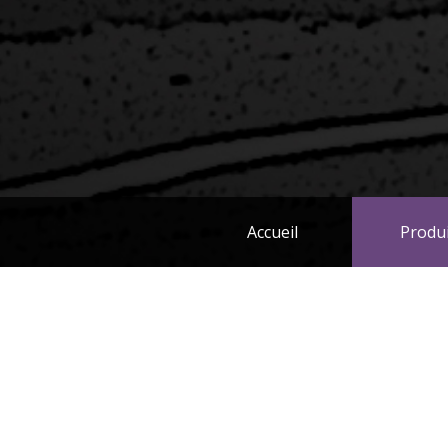
Accueil
Produ
Vous devez obligatoirement être client chez DR
acheminée. Renseignez vous auprès de votre rep
You must be a DRG customer to process your order
representative or click on the following link:
CON