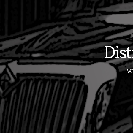
Dis
vo