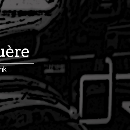
uère
ink