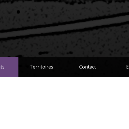
its
Territoires
Contact
E
G afin que votre commande soit traitée. N'oubliez pas qu'il y a un minimum d'achat
résentant ou en cliquant sur le lien suivant:
CONTACT
. Do not forget that there is a minimum purchase required to ensure that your order i
TACT